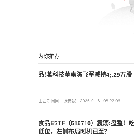
为你推荐
品!茗科技董事陈飞军减持4;.29万股
山西新闻网
张安妮
2026-01-31 08:22:06
食品E?TF（515710）震荡:盘整
低位，左侧布局时机已至？