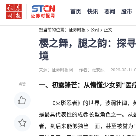
首页
快讯
要闻
股市
您当前的位置：
证券时报
>
公司
>
正文
樱之舞，腿之韵：探寻
境
来源：证券时报网
作者：张安妮
2026-02-11 
一、初露锋芒：从懵懂少女到“医疗
点赞
《火影忍者》的世界，波澜壮阔，
是最具代表性的成😎长型角色之一。从
者，到后来能够独当一面，甚至被誉为“